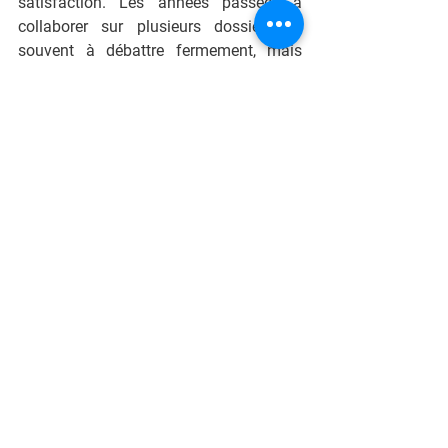
satisfaction. Les années passées à 
collaborer sur plusieurs dossiers, et 
souvent à débattre fermement, mais 
toujours dans le respect, ont renforcé 
notre relation et confirmé la qualité de 
notre engagement commun ».
-30-
comm candidature F Lebrogne
.pdf
Télécharger PDF • 151KB
Voir tout
Posts récents